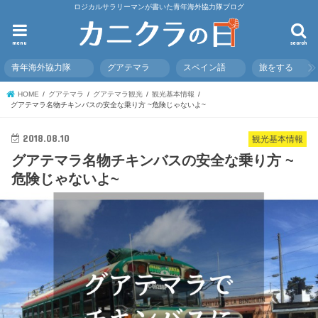
ロジカルサラリーマンが書いた青年海外協力隊ブログ
menu
search
青年海外協力隊
グアテマラ
スペイン語
旅をする
HOME
グアテマラ
グアテマラ観光
観光基本情報
グアテマラ名物チキンバスの安全な乗り方 ~危険じゃないよ~
2018.08.10
観光基本情報
グアテマラ名物チキンバスの安全な乗り方 ~
危険じゃないよ~