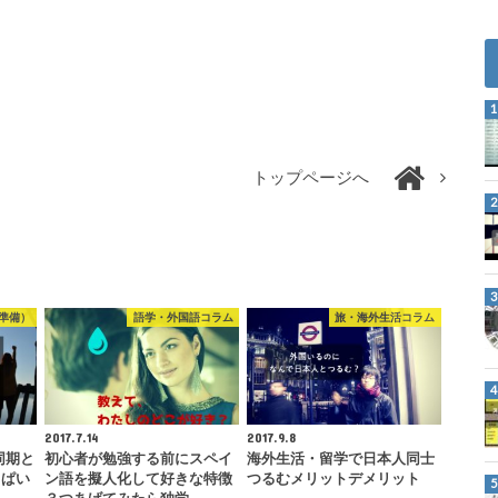
トップページへ
準備）
語学・外国語コラム
旅・海外生活コラム
2017.7.14
2017.9.8
同期と
初心者が勉強する前にスペイ
海外生活・留学で日本人同士
っぱい
ン語を擬人化して好きな特徴
つるむメリットデメリット