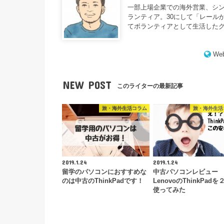
一部上場企業での海外営業、シ
ランティア。30にして「レール
てボランティアとして生活した
Web
NEW POST
このライターの最新記事
旅・海外生活コラム
旅・海外生活
2019.1.24
2019.1.24
留学のパソコンにおすすめな
中古パソコンレビュー
のは中古のThinkPadです！
LenovoのThinkPad
使ってみた