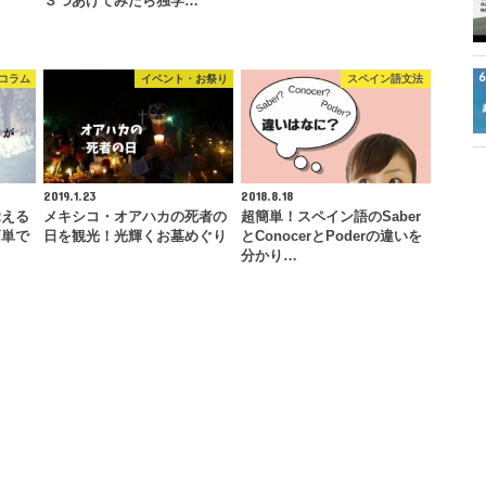
３つあげてみたら独学…
コラム
イベント・お祭り
スペイン語文法
2019.1.23
2018.8.18
覚える
メキシコ・オアハカの死者の
超簡単！スペイン語のSaber
簡単で
日を観光！光輝くお墓めぐり
とConocerとPoderの違いを
分かり…