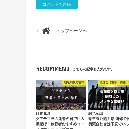
トップページへ
RECOMMEND
こちらの記事も人気です。
地域別観光情報
派遣前（選考・訓練・
2017.12.5
2017.6.22
グアテマラの死者の日で巨大
青年海外協力隊 研修で
凧揚げ！旅行者おすすめコー
初顔合わせは不安でい