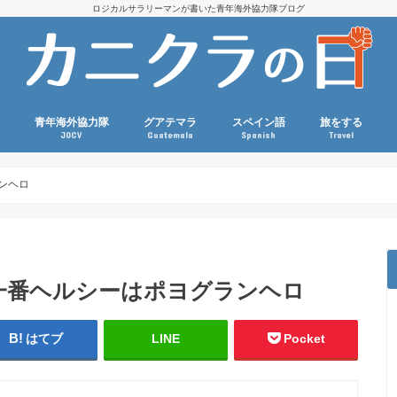
ロジカルサラリーマンが書いた青年海外協力隊ブログ
青年海外協力隊
グアテマラ
スペイン語
旅をする
JOCV
Guatemala
Spanish
Travel
国際協力コラム
派遣前（選考・訓練・準備）
協力隊活動
現職参加
グアテマラ生活コラム
グアテマラ観光
グアテマラ関連本・映画
語学・外国語コラム
スペイン語文法
語彙力アップ
旅・海外生活コ
ダイビング
スポーツ観戦
マラソン
ンヘロ
一番ヘルシーはポヨグランヘロ
はてブ
LINE
Pocket