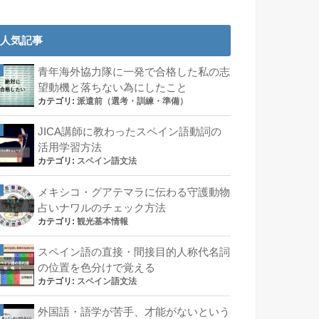
人気記事
青年海外協力隊に一発で合格した私の志
望動機と落ちない為にしたこと
カテゴリ:
派遣前（選考・訓練・準備）
JICA講師に教わったスペイン語動詞の
活用学習方法
カテゴリ:
スペイン語文法
メキシコ・グアテマラに伝わる守護動物
占いナワルのチェック方法
カテゴリ:
観光基本情報
スペイン語の直接・間接目的人称代名詞
の位置を色分けで覚える
カテゴリ:
スペイン語文法
外国語・語学が苦手、才能がないという