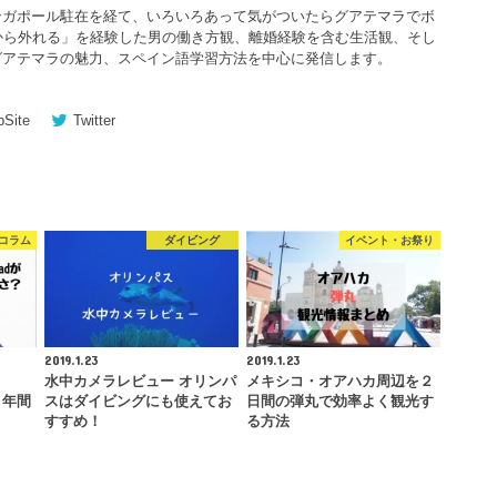
ンガポール駐在を経て、いろいろあって気がついたらグアテマラでボ
から外れる」を経験した男の働き方観、離婚経験を含む生活観、そし
グアテマラの魅力、スペイン語学習方法を中心に発信します。
Site
Twitter
コラム
ダイビング
イベント・お祭り
2019.1.23
2019.1.23
水中カメラレビュー オリンパ
メキシコ・オアハカ周辺を２
を２年間
スはダイビングにも使えてお
日間の弾丸で効率よく観光す
すすめ！
る方法