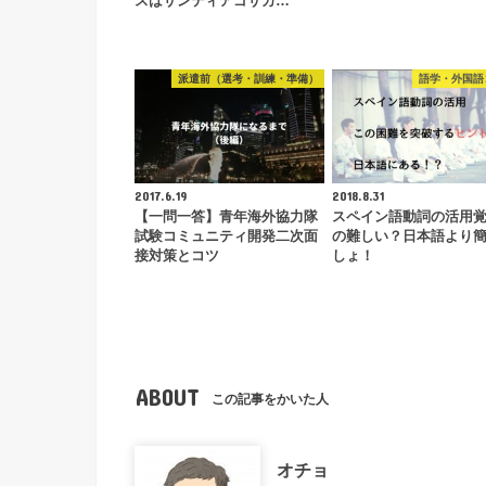
スはサンティアゴサカ…
派遣前（選考・訓練・準備）
語学・外国語
2017.6.19
2018.8.31
【一問一答】青年海外協力隊
スペイン語動詞の活用
試験コミュニティ開発二次面
の難しい？日本語より
接対策とコツ
しょ！
ABOUT
この記事をかいた人
オチョ