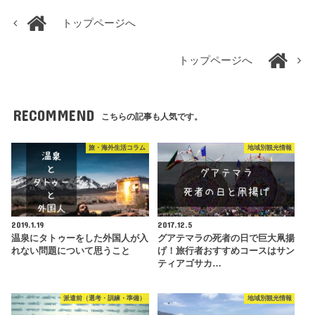
トップページへ
トップページへ
RECOMMEND
こちらの記事も人気です。
旅・海外生活コラム
地域別観光情報
2019.1.19
2017.12.5
温泉にタトゥーをした外国人が入
グアテマラの死者の日で巨大凧揚
れない問題について思うこと
げ！旅行者おすすめコースはサン
ティアゴサカ…
派遣前（選考・訓練・準備）
地域別観光情報