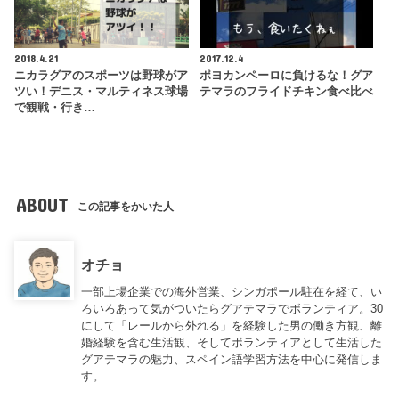
2018.4.21
2017.12.4
ニカラグアのスポーツは野球がア
ポヨカンペーロに負けるな！グア
ツい！デニス・マルティネス球場
テマラのフライドチキン食べ比べ
で観戦・行き…
ABOUT
この記事をかいた人
オチョ
一部上場企業での海外営業、シンガポール駐在を経て、い
ろいろあって気がついたらグアテマラでボランティア。30
にして「レールから外れる」を経験した男の働き方観、離
婚経験を含む生活観、そしてボランティアとして生活した
グアテマラの魅力、スペイン語学習方法を中心に発信しま
す。