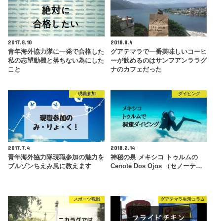
2017.8.10
2018.8.4
青年海外協力隊に一発で合格した
グアテマラで一番美味しいコーヒ
私の志望動機と落ちない為にした
ーが飲めるのはサンフアンララグ
こと
ナのカフェだった
現職参加
ダイビング
2017.7.4
2018.2.14
青年海外協力隊現職参加の魅力を
神秘の泉 メキシコ トゥルムの
ブルゾンちえみ風に教えます
Cenote Dos Ojos （セノーテ…
スポーツ観戦
グアテマラ生活コラム