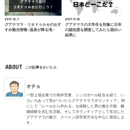
2017.12.7
2017.11.10
グアテマラ・リオドゥルセのおす
グアテマラの大学生を対象に日本
すめ観光情報~温泉が降る滝~
の認知度を調査してみたら面白い
結果に
ABOUT
この記事をかいた人
オチョ
一部上場企業での海外営業、シンガポール駐在を経て、い
ろいろあって気がついたらグアテマラでボランティア。30
にして「レールから外れる」を経験した男の働き方観、離
婚経験を含む生活観、そしてボランティアとして生活した
グアテマラの魅力、スペイン語学習方法を中心に発信しま
す。