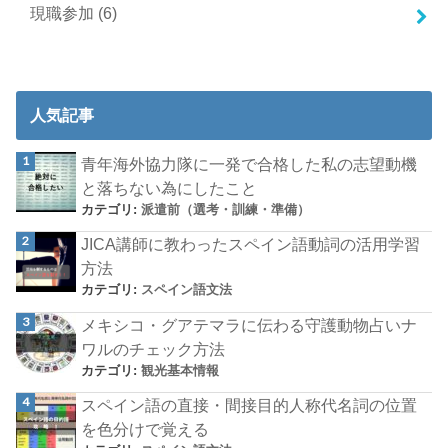
現職参加
(6)
人気記事
青年海外協力隊に一発で合格した私の志望動機
と落ちない為にしたこと
カテゴリ:
派遣前（選考・訓練・準備）
JICA講師に教わったスペイン語動詞の活用学習
方法
カテゴリ:
スペイン語文法
メキシコ・グアテマラに伝わる守護動物占いナ
ワルのチェック方法
カテゴリ:
観光基本情報
スペイン語の直接・間接目的人称代名詞の位置
を色分けで覚える