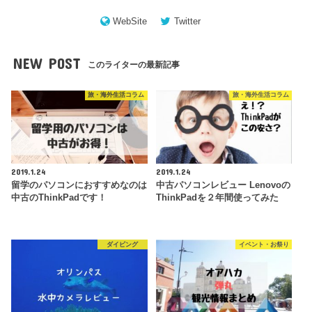
WebSite
Twitter
NEW POST
このライターの最新記事
旅・海外生活コラム
旅・海外生活コラム
2019.1.24
2019.1.24
留学のパソコンにおすすめなのは
中古パソコンレビュー Lenovoの
中古のThinkPadです！
ThinkPadを２年間使ってみた
ダイビング
イベント・お祭り