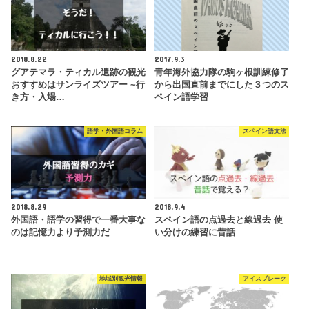
2018.8.22
2017.9.3
グアテマラ・ティカル遺跡の観光
青年海外協力隊の駒ヶ根訓練修了
おすすめはサンライズツアー ~行
から出国直前までにした３つのス
き方・入場…
ペイン語学習
語学・外国語コラム
スペイン語文法
2018.8.29
2018.9.4
外国語・語学の習得で一番大事な
スペイン語の点過去と線過去 使
のは記憶力より予測力だ
い分けの練習に昔話
地域別観光情報
アイスブレーク