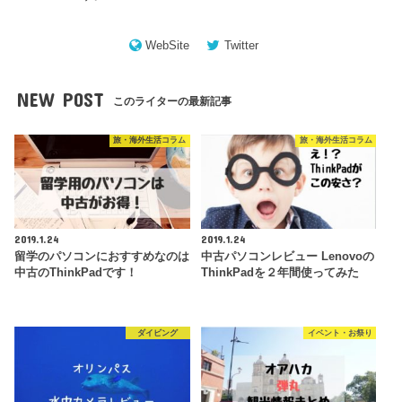
WebSite
Twitter
NEW POST
このライターの最新記事
旅・海外生活コラム
旅・海外生活コラム
2019.1.24
2019.1.24
留学のパソコンにおすすめなのは
中古パソコンレビュー Lenovoの
中古のThinkPadです！
ThinkPadを２年間使ってみた
ダイビング
イベント・お祭り