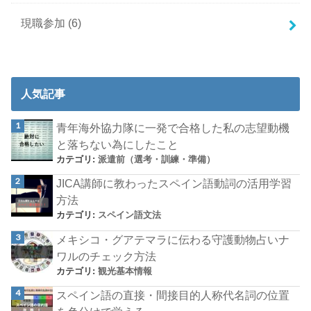
現職参加
(6)
人気記事
青年海外協力隊に一発で合格した私の志望動機
と落ちない為にしたこと
カテゴリ:
派遣前（選考・訓練・準備）
JICA講師に教わったスペイン語動詞の活用学習
方法
カテゴリ:
スペイン語文法
メキシコ・グアテマラに伝わる守護動物占いナ
ワルのチェック方法
カテゴリ:
観光基本情報
スペイン語の直接・間接目的人称代名詞の位置