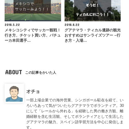
2018.5.22
2018.8.22
メキシコシティでサッカー観戦！
グアテマラ・ティカル遺跡の観光
行き方、チケット買い方、パチュ
おすすめはサンライズツアー ~行
ーカ本田選手…
き方・入場…
ABOUT
この記事をかいた人
オチョ
一部上場企業での海外営業、シンガポール駐在を経て、い
ろいろあって気がついたらグアテマラでボランティア。30
にして「レールから外れる」を経験した男の働き方観、離
婚経験を含む生活観、そしてボランティアとして生活した
グアテマラの魅力、スペイン語学習方法を中心に発信しま
す。