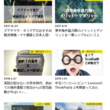
2017.12.29
2017.8.19
グアテマラ・キリグアのおすすめ
青年海外協力隊のメリットとデメ
観光情報 ~マヤ遺跡と日本人宿~
リットを一番シンプルにいうと
旅・海外生活コラム
旅・海外生活コラム
2018.6.27
2019.1.24
英語が話せない大学生時代、初め
中古パソコンレビュー Lenovoの
ての海外渡航で初日からの苦労経
ThinkPadを２年間使ってみた
験が今はいい…
スポーツ観戦
地域別観光情報