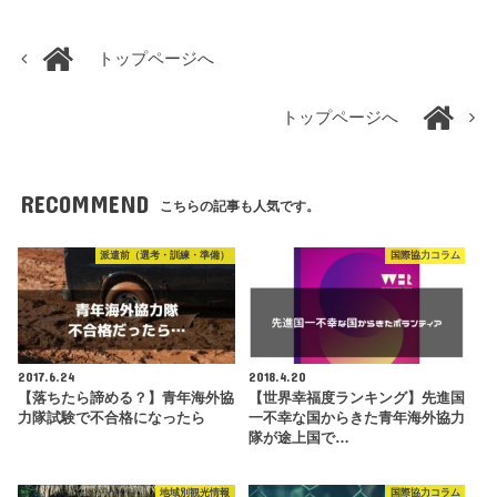
トップページへ
トップページへ
RECOMMEND
こちらの記事も人気です。
派遣前（選考・訓練・準備）
国際協力コラム
2017.6.24
2018.4.20
【落ちたら諦める？】青年海外協
【世界幸福度ランキング】先進国
力隊試験で不合格になったら
一不幸な国からきた青年海外協力
隊が途上国で…
地域別観光情報
国際協力コラム