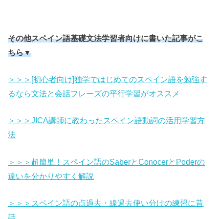
その他スペイン語基礎文法学習者向けに書いた記事がこ
ちら▼
＞＞＞[初心者向け]独学ではじめてのスペイン語を勉強す
るなら文法と会話フレーズの平行学習がオススメ
＞＞＞JICA講師に教わったスペイン語動詞の活用学習方
法
＞＞＞超簡単！スペイン語のSaberとConocerとPoderの
違いを分かりやすく解説
＞＞＞スペイン語の点過去・線過去使い分けの練習に昔
話