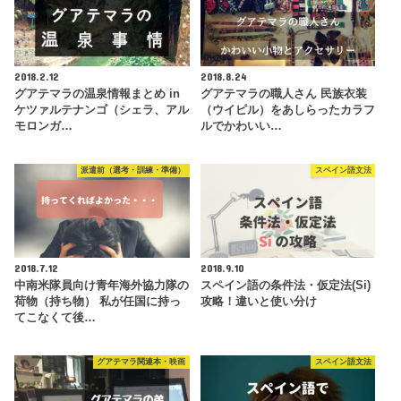
2018.2.12
2018.8.24
グアテマラの温泉情報まとめ in
グアテマラの職人さん 民族衣装
ケツァルテナンゴ（シェラ、アル
（ウイピル）をあしらったカラフ
モロンガ…
ルでかわいい…
派遣前（選考・訓練・準備）
スペイン語文法
2018.7.12
2018.9.10
中南米隊員向け青年海外協力隊の
スペイン語の条件法・仮定法(Si)
荷物（持ち物） 私が任国に持っ
攻略！違いと使い分け
てこなくて後…
グアテマラ関連本・映画
スペイン語文法