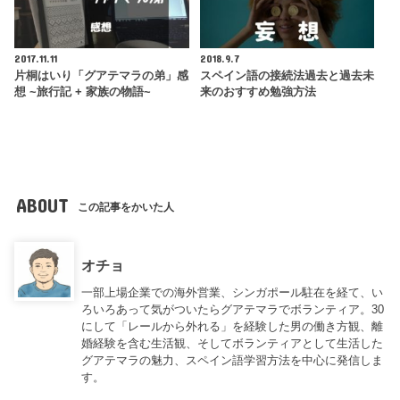
2017.11.11
2018.9.7
片桐はいり「グアテマラの弟」感
スペイン語の接続法過去と過去未
想 ~旅行記 + 家族の物語~
来のおすすめ勉強方法
ABOUT
この記事をかいた人
オチョ
一部上場企業での海外営業、シンガポール駐在を経て、い
ろいろあって気がついたらグアテマラでボランティア。30
にして「レールから外れる」を経験した男の働き方観、離
婚経験を含む生活観、そしてボランティアとして生活した
グアテマラの魅力、スペイン語学習方法を中心に発信しま
す。