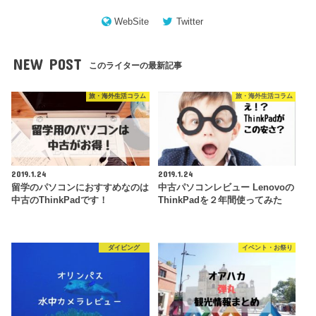
WebSite
Twitter
NEW POST
このライターの最新記事
旅・海外生活コラム
旅・海外生活コラム
2019.1.24
2019.1.24
留学のパソコンにおすすめなのは
中古パソコンレビュー Lenovoの
中古のThinkPadです！
ThinkPadを２年間使ってみた
ダイビング
イベント・お祭り