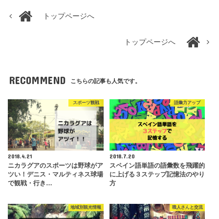
トップページへ
トップページへ
RECOMMEND
こちらの記事も人気です。
スポーツ観戦
語彙力アップ
2018.4.21
2018.7.20
ニカラグアのスポーツは野球がア
スペイン語単語の語彙数を飛躍的
ツい！デニス・マルティネス球場
に上げる３ステップ記憶法のやり
で観戦・行き…
方
地域別観光情報
職人さんと交流