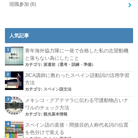
現職参加
(6)
人気記事
青年海外協力隊に一発で合格した私の志望動機
と落ちない為にしたこと
カテゴリ:
派遣前（選考・訓練・準備）
JICA講師に教わったスペイン語動詞の活用学習
方法
カテゴリ:
スペイン語文法
メキシコ・グアテマラに伝わる守護動物占いナ
ワルのチェック方法
カテゴリ:
観光基本情報
スペイン語の直接・間接目的人称代名詞の位置
を色分けで覚える