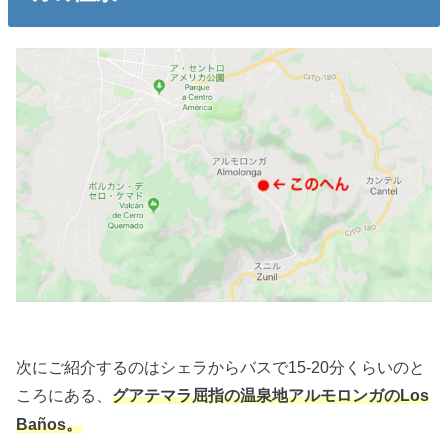
次にご紹介するのはシェラからバスで15-20分くらいのと
ころにある、
グアテマラ屈指の温泉地
アルモロンガのLos
Ba
ños
。