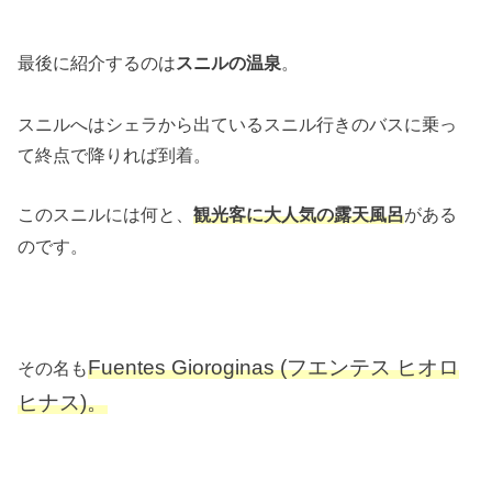
最後に紹介するのは
。
スニルの温泉
スニルへはシェラから出ているスニル行きのバスに乗っ
て終点で降りれば到着。
このスニルには何と、
がある
観光客に大人気の露天風呂
のです。
Fuentes Gioroginas (フエンテス ヒオロ
その名も
ヒナス)
。