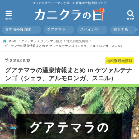
ロジカルサラリーマンが書いた青年海外協力隊ブログ
menu
search
青年海外協力隊
グアテマラ
スペイン語
旅をする
HOME
グアテマラ
グアテマラ観光
地域別観光情報
グアテマラの温泉情報まとめ in ケツァルテナンゴ（シェラ、アルモロンガ、スニル）
2018.02.12
地域別観光情報
グアテマラの温泉情報まとめ in ケツァルテナ
ンゴ（シェラ、アルモロンガ、スニル）