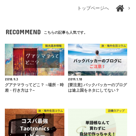
トップページへ
RECOMMEND
こちらの記事も人気です。
観光基本情報
旅・海外生活コラム
2018.9.3
2019.1.18
グアテマラってどこ？ ~場所・時
[要注意] バックパッカーのブログ
差・行き方は？~
は途上国をネタにしてない？
旅・海外生活コラム
語彙力アップ