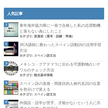
人気記事
青年海外協力隊に一発で合格した私の志望動機
と落ちない為にしたこと
カテゴリ:
派遣前（選考・訓練・準備）
JICA講師に教わったスペイン語動詞の活用学習
方法
カテゴリ:
スペイン語文法
メキシコ・グアテマラに伝わる守護動物占いナ
ワルのチェック方法
カテゴリ:
観光基本情報
スペイン語の直接・間接目的人称代名詞の位置
を色分けで覚える
カテゴリ:
スペイン語文法
外国語・語学が苦手、才能がないという人に共