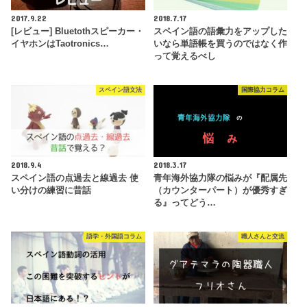
2017.9.22
2018.7.17
[レビュー] Bluetothスピーカー・
スペイン語の語彙力をアップした
イヤホンはTaotronics…
いなら単語帳を買うのではなく作
って覚えるべし
スペイン語文法
国際協力コラム
2018.9.4
2018.3.17
スペイン語の点過去と線過去 使
青年海外協力隊の悩みが『配属先
い分けの練習に昔話
（カウンターパート）が優秀すぎ
る』ってどう…
語学・外国語コラム
職人さんと交流