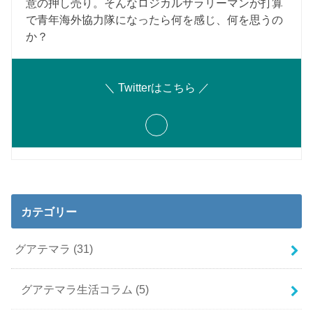
意の押し売り。そんなロジカルサラリーマンが打算
で青年海外協力隊になったら何を感じ、何を思うの
か？
＼ Twitterはこちら ／
カテゴリー
グアテマラ
(31)
グアテマラ生活コラム
(5)