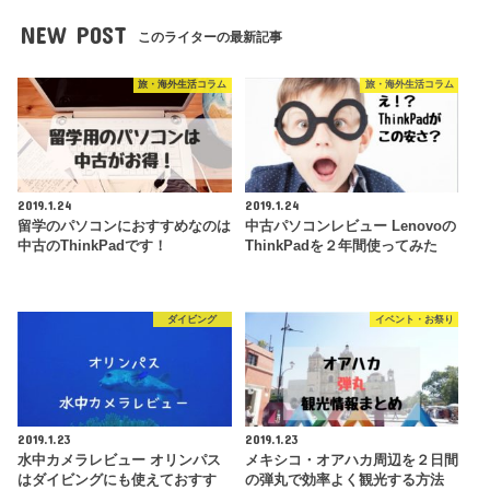
NEW POST
このライターの最新記事
旅・海外生活コラム
旅・海外生活コラム
2019.1.24
2019.1.24
留学のパソコンにおすすめなのは
中古パソコンレビュー Lenovoの
中古のThinkPadです！
ThinkPadを２年間使ってみた
ダイビング
イベント・お祭り
2019.1.23
2019.1.23
水中カメラレビュー オリンパス
メキシコ・オアハカ周辺を２日間
はダイビングにも使えておすす
の弾丸で効率よく観光する方法