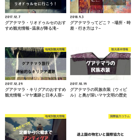
2017.12.7
2018.9.3
グアテマラ・リオドゥルセのおす
グアテマラってどこ？ ~場所・時
すめ観光情報~温泉が降る滝~
差・行き方は？~
地域別観光情報
観光基本情報
2017.12.29
2017.10.19
グアテマラ・キリグアのおすすめ
グアテマラの民族衣装（ウィピ
観光情報 ~マヤ遺跡と日本人宿~
ル）と奥が深いマヤ文明の歴史
地域別観光情報
国際協力コラム