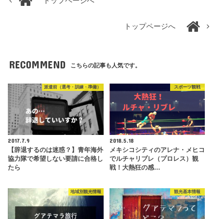
トップページへ
トップページへ
RECOMMEND
こちらの記事も人気です。
派遣前（選考・訓練・準備）
スポーツ観戦
2017.7.9
2018.5.18
【辞退するのは迷惑？】青年海外
メキシコシティのアレナ・メヒコ
協力隊で希望しない要請に合格し
でルチャリブレ（プロレス）観
たら
戦！大熱狂の感…
地域別観光情報
観光基本情報