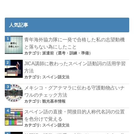
人気記事
青年海外協力隊に一発で合格した私の志望動機
と落ちない為にしたこと
カテゴリ:
派遣前（選考・訓練・準備）
JICA講師に教わったスペイン語動詞の活用学習
方法
カテゴリ:
スペイン語文法
メキシコ・グアテマラに伝わる守護動物占いナ
ワルのチェック方法
カテゴリ:
観光基本情報
スペイン語の直接・間接目的人称代名詞の位置
を色分けで覚える
カテゴリ:
スペイン語文法