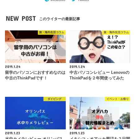
NEW POST
このライターの最新記事
旅・海外生活コラム
旅・海外生活コラム
2019.1.24
2019.1.24
留学のパソコンにおすすめなのは
中古パソコンレビュー Lenovoの
中古のThinkPadです！
ThinkPadを２年間使ってみた
ダイビング
イベント・お祭り
2019.1.23
2019.1.23
水中カメラレビュー オリンパス
メキシコ・オアハカ周辺を２日間