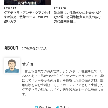
2018.8.23
2018.7.10
グアテマラ・アンティグアのおす
途上国にいる物乞いにお金をあげ
すめ観光・散策コース ~WiFiの
ない理由と国際協力や支援のあり
強いカフ…
方に疑問を抱…
ABOUT
この記事をかいた人
オチョ
一部上場企業での海外営業、シンガポール駐在を経て、い
ろいろあって気がついたらグアテマラでボランティア。30
にして「レールから外れる」を経験した男の働き方観、離
婚経験を含む生活観、そしてボランティアとして生活した
グアテマラの魅力、スペイン語学習方法を中心に発信しま
す。
WebSite
Twitter