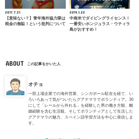
2017.7.21
2019.1.22
【意味ない？】青年海外協力隊は
中南米でダイビングライセンス！
税金の無駄！という批判について
一番安いホンジュラス・ウティラ
島がおすすめ！
ABOUT
この記事をかいた人
オチョ
一部上場企業での海外営業、シンガポール駐在を経て、い
ろいろあって気がついたらグアテマラでボランティア。30
にして「レールから外れる」を経験した男の働き方観、離
婚経験を含む生活観、そしてボランティアとして生活した
グアテマラの魅力、スペイン語学習方法を中心に発信しま
す。