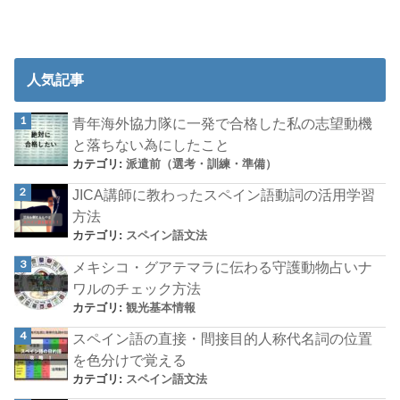
人気記事
青年海外協力隊に一発で合格した私の志望動機
と落ちない為にしたこと
カテゴリ:
派遣前（選考・訓練・準備）
JICA講師に教わったスペイン語動詞の活用学習
方法
カテゴリ:
スペイン語文法
メキシコ・グアテマラに伝わる守護動物占いナ
ワルのチェック方法
カテゴリ:
観光基本情報
スペイン語の直接・間接目的人称代名詞の位置
を色分けで覚える
カテゴリ:
スペイン語文法