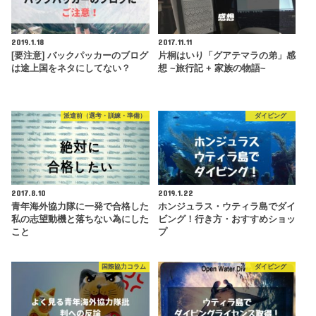
2019.1.18
2017.11.11
[要注意] バックパッカーのブログ
片桐はいり「グアテマラの弟」感
は途上国をネタにしてない？
想 ~旅行記 + 家族の物語~
派遣前（選考・訓練・準備）
ダイビング
2017.8.10
2019.1.22
青年海外協力隊に一発で合格した
ホンジュラス・ウティラ島でダイ
私の志望動機と落ちない為にした
ビング！行き方・おすすめショッ
こと
プ
国際協力コラム
ダイビング