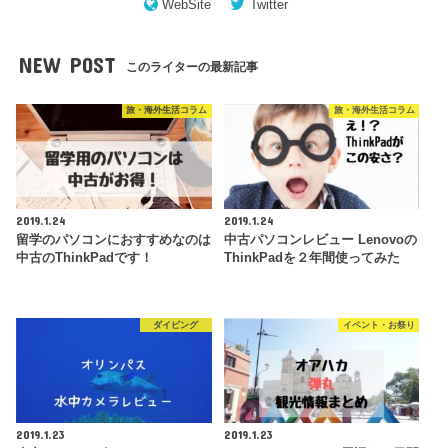
WebSite
Twitter
NEW POST
このライターの最新記事
旅・海外生活コラム
旅・海外生活コラム
2019.1.24
2019.1.24
留学のパソコンにおすすめなのは
中古パソコンレビュー Lenovoの
中古のThinkPadです！
ThinkPadを２年間使ってみた
ダイビング
イベント・お祭り
2019.1.23
2019.1.23