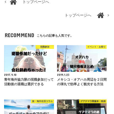
トップページへ
トップページへ
RECOMMEND
こちらの記事も人気です。
現職参加
イベント・お祭り
2017.9.10
2019.1.23
青年海外協力隊の現職参加だって
メキシコ・オアハカ周辺を２日間
活動後の退職は選択できる
の弾丸で効率よく観光する方法
旅・海外生活コラム
グアテマラ関連本・映画