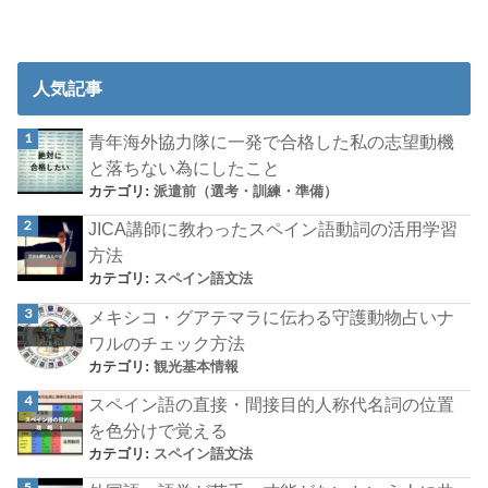
人気記事
青年海外協力隊に一発で合格した私の志望動機
と落ちない為にしたこと
カテゴリ:
派遣前（選考・訓練・準備）
JICA講師に教わったスペイン語動詞の活用学習
方法
カテゴリ:
スペイン語文法
メキシコ・グアテマラに伝わる守護動物占いナ
ワルのチェック方法
カテゴリ:
観光基本情報
スペイン語の直接・間接目的人称代名詞の位置
を色分けで覚える
カテゴリ:
スペイン語文法