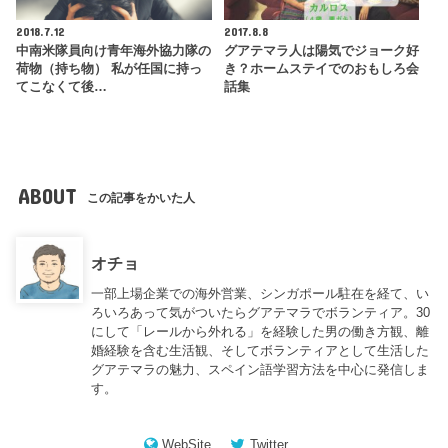
2018.7.12
2017.8.8
中南米隊員向け青年海外協力隊の
グアテマラ人は陽気でジョーク好
荷物（持ち物） 私が任国に持っ
き？ホームステイでのおもしろ会
てこなくて後…
話集
ABOUT
この記事をかいた人
オチョ
一部上場企業での海外営業、シンガポール駐在を経て、い
ろいろあって気がついたらグアテマラでボランティア。30
にして「レールから外れる」を経験した男の働き方観、離
婚経験を含む生活観、そしてボランティアとして生活した
グアテマラの魅力、スペイン語学習方法を中心に発信しま
す。
WebSite
Twitter