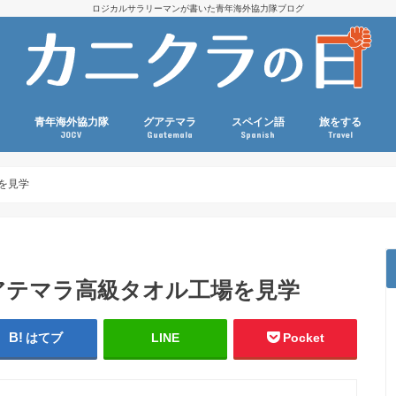
ロジカルサラリーマンが書いた青年海外協力隊ブログ
青年海外協力隊
グアテマラ
スペイン語
旅をする
JOCV
Guatemala
Spanish
Travel
国際協力コラム
派遣前（選考・訓練・準備）
協力隊活動
現職参加
グアテマラ生活コラム
グアテマラ観光
グアテマラ関連本・映画
語学・外国語コラム
スペイン語文法
語彙力アップ
旅・海外生活コ
ダイビング
スポーツ観戦
マラソン
を見学
アテマラ高級タオル工場を見学
はてブ
LINE
Pocket