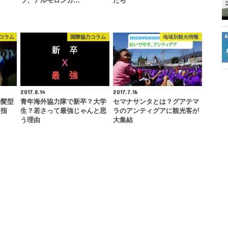
ラ、アルモロンガ…
たら
コラム
国際協力コラム
地域別観光情報
2017.8.14
2017.7.16
の髪型
青年海外協力隊で新卒？大学
セマナサンタとは？グアテマ
目指
生？若さって最強じゃんと思
ラのアンティグアに観光客が
う理由
大集結