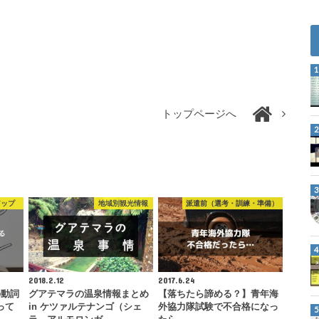
トップページへ
アップ
地域別観光情報
派遣前（選考・訓練・準備）
2018.2.12
2017.6.24
の動詞
グアテマラの温泉情報まとめ
【落ちたら諦める？】青年海
って
in ケツァルテナンゴ（シェ
外協力隊試験で不合格になっ