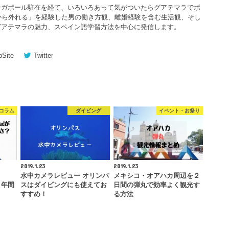
ンガポール駐在を経て、いろいろあって気がついたらグアテマラでボ
から外れる」を経験した男の働き方観、離婚経験を含む生活観、そし
グアテマラの魅力、スペイン語学習方法を中心に発信します。
Site
Twitter
コラム
ダイビング
イベント・お祭り
2019.1.23
2019.1.23
水中カメラレビュー オリンパ
メキシコ・オアハカ周辺を２
を２年間
スはダイビングにも使えてお
日間の弾丸で効率よく観光す
すすめ！
る方法