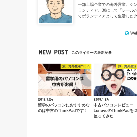
一部上場企業での海外営業、シ
ランティア。30にして「レール
てボランティアとして生活した
Web
NEW POST
このライターの最新記事
旅・海外生活コラム
旅・海外生活
2019.1.24
2019.1.24
留学のパソコンにおすすめな
中古パソコンレビュー
のは中古のThinkPadです！
LenovoのThinkPad
使ってみた