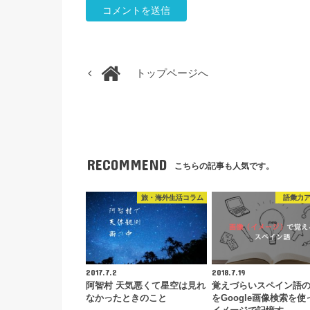
トップページへ
RECOMMEND
こちらの記事も人気です。
旅・海外生活コラム
語彙力
2017.7.2
2018.7.19
阿智村 天気悪くて星空は見れ
覚えづらいスペイン語
なかったときのこと
をGoogle画像検索を使