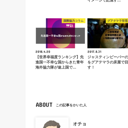
イメージで記憶す…
国際協力コラム
グアテマラ生活
2018.4.20
2017.8.31
【世界幸福度ランキング】先
ジャスティンビーバー
進国一不幸な国からきた青年
をグアテマラの床屋で
海外協力隊が途上国で…
す！
ABOUT
この記事をかいた人
オチョ