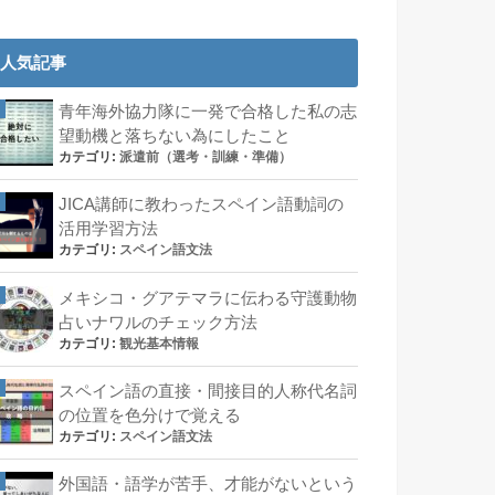
人気記事
青年海外協力隊に一発で合格した私の志
望動機と落ちない為にしたこと
カテゴリ:
派遣前（選考・訓練・準備）
JICA講師に教わったスペイン語動詞の
活用学習方法
カテゴリ:
スペイン語文法
メキシコ・グアテマラに伝わる守護動物
占いナワルのチェック方法
カテゴリ:
観光基本情報
スペイン語の直接・間接目的人称代名詞
の位置を色分けで覚える
カテゴリ:
スペイン語文法
外国語・語学が苦手、才能がないという