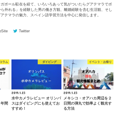
ンガポール駐在を経て、いろいろあって気がついたらグアテマラでボ
から外れる」を経験した男の働き方観、離婚経験を含む生活観、そし
グアテマラの魅力、スペイン語学習方法を中心に発信します。
Site
Twitter
コラム
ダイビング
イベント・お祭り
2019.1.23
2019.1.23
水中カメラレビュー オリンパ
メキシコ・オアハカ周辺を２
を２年間
スはダイビングにも使えてお
日間の弾丸で効率よく観光す
すすめ！
る方法