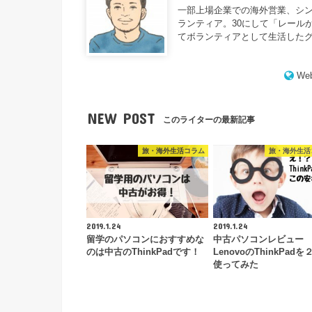
一部上場企業での海外営業、シ
ランティア。30にして「レール
てボランティアとして生活した
Web
NEW POST
このライターの最新記事
旅・海外生活コラム
旅・海外生活
2019.1.24
2019.1.24
留学のパソコンにおすすめな
中古パソコンレビュー
のは中古のThinkPadです！
LenovoのThinkPad
使ってみた