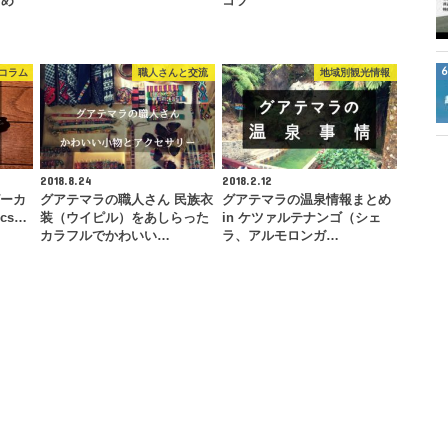
すめ
コツ
コラム
職人さんと交流
地域別観光情報
2018.8.24
2018.2.12
ピーカ
グアテマラの職人さん 民族衣
グアテマラの温泉情報まとめ
cs…
装（ウイピル）をあしらった
in ケツァルテナンゴ（シェ
カラフルでかわいい…
ラ、アルモロンガ…