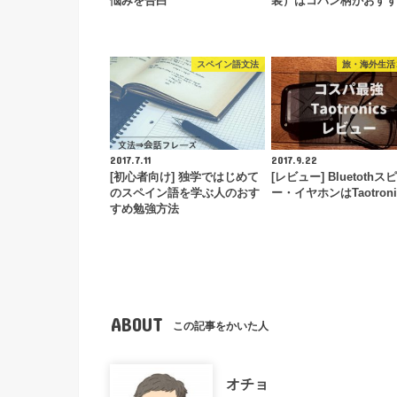
悩みを告白
装）はコバン柄がおす
スペイン語文法
旅・海外生活
2017.7.11
2017.9.22
[初心者向け] 独学ではじめて
[レビュー] Bluetothス
のスペイン語を学ぶ人のおす
ー・イヤホンはTaotroni
すめ勉強方法
ABOUT
この記事をかいた人
オチョ