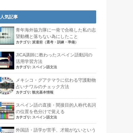
人気記事
青年海外協力隊に一発で合格した私の志
望動機と落ちない為にしたこと
カテゴリ:
派遣前（選考・訓練・準備）
JICA講師に教わったスペイン語動詞の
活用学習方法
カテゴリ:
スペイン語文法
メキシコ・グアテマラに伝わる守護動物
占いナワルのチェック方法
カテゴリ:
観光基本情報
スペイン語の直接・間接目的人称代名詞
の位置を色分けで覚える
カテゴリ:
スペイン語文法
外国語・語学が苦手、才能がないという