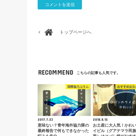
トップページへ
RECOMMEND
こちらの記事も人気です。
国際協力コラム
おすすめお土
2017.7.23
2018.8.15
意味ない？青年海外協力隊の
お土産に大人気！かわ
最終報告で何もできなかった
イピル（グアテマラ民