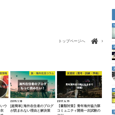
トップページへ
産情報
旅・海外生活コラム
派遣前（選考・訓練・準備）
2019.1.18
2017.6.19
いいウ
[超簡単] 海外在住者のブログ
【書類対策】青年海外協力隊
族衣
が読まれない理由と解決策
コミュニティ開発一次試験の