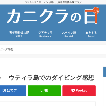
ロジカルサラリーマンが書いた青年海外協力隊ブログ
青年海外協力隊
グアテマラ
スペイン語
旅をする
JOCV
Guatemala
Spanish
Travel
国際協力コラム
派遣前（選考・訓練・準備）
協力隊活動
現職参加
グアテマラ生活コラム
グアテマラ観光
グアテマラ関連本・映画
語学・外国語コラム
スペイン語文法
語彙力アップ
旅・海外生活コ
ダイビング
スポーツ観戦
マラソン
ビング感想
ト ウティラ島でのダイビング感想
はてブ
LINE
Pocket