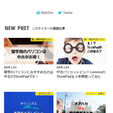
WebSite
Twitter
NEW POST
このライターの最新記事
旅・海外生活コラム
旅・海外生活コラム
2019.1.24
2019.1.24
留学のパソコンにおすすめなのは
中古パソコンレビュー Lenovoの
中古のThinkPadです！
ThinkPadを２年間使ってみた
ダイビング
イベント・お祭り