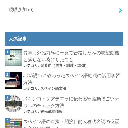
現職参加
(6)
人気記事
青年海外協力隊に一発で合格した私の志望動機
と落ちない為にしたこと
カテゴリ:
派遣前（選考・訓練・準備）
JICA講師に教わったスペイン語動詞の活用学習
方法
カテゴリ:
スペイン語文法
メキシコ・グアテマラに伝わる守護動物占いナ
ワルのチェック方法
カテゴリ:
観光基本情報
スペイン語の直接・間接目的人称代名詞の位置