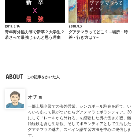
2017.8.14
2018.9.3
青年海外協力隊で新卒？大学生？
グアテマラってどこ？ ~場所・時
若さって最強じゃんと思う理由
差・行き方は？~
ABOUT
この記事をかいた人
オチョ
一部上場企業での海外営業、シンガポール駐在を経て、い
ろいろあって気がついたらグアテマラでボランティア。30
にして「レールから外れる」を経験した男の働き方観、離
婚経験を含む生活観、そしてボランティアとして生活した
グアテマラの魅力、スペイン語学習方法を中心に発信しま
す。