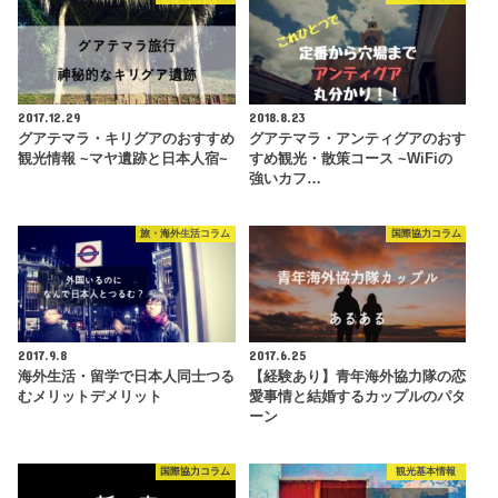
2017.12.29
2018.8.23
グアテマラ・キリグアのおすすめ
グアテマラ・アンティグアのおす
観光情報 ~マヤ遺跡と日本人宿~
すめ観光・散策コース ~WiFiの
強いカフ…
旅・海外生活コラム
国際協力コラム
2017.9.8
2017.6.25
海外生活・留学で日本人同士つる
【経験あり】青年海外協力隊の恋
むメリットデメリット
愛事情と結婚するカップルのパタ
ーン
国際協力コラム
観光基本情報