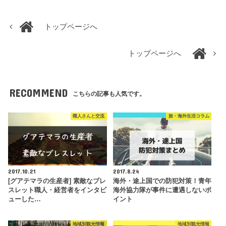
トップページへ
トップページへ
RECOMMEND
こちらの記事も人気です。
職人さんと交流
旅・海外生活コラム
2017.10.21
2017.8.24
[グアテマラの生産者] 素敵なブレ
海外・途上国での防犯対策！青年
スレット職人・経営者をインタビ
海外協力隊が事件に遭遇しないポ
ューした…
イント
地域別観光情報
地域別観光情報