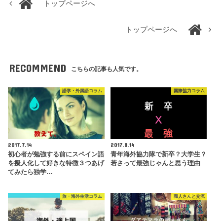
トップページへ
トップページへ
RECOMMEND
こちらの記事も人気です。
語学・外国語コラム
国際協力コラム
2017.7.14
2017.8.14
初心者が勉強する前にスペイン語
青年海外協力隊で新卒？大学生？
を擬人化して好きな特徴３つあげ
若さって最強じゃんと思う理由
てみたら独学…
旅・海外生活コラム
職人さんと交流