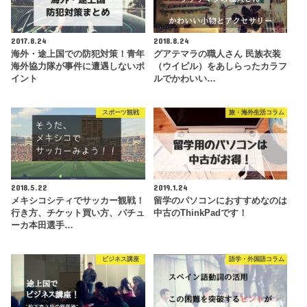
2017.8.24
2018.8.24
海外・途上国での防犯対策！青年
グアテマラの職人さん 民族衣装
海外協力隊が事件に遭遇しないポ
（ウイピル）をあしらったカラフ
イント
ルでかわいい…
スポーツ観戦
旅・海外生活コラム
2018.5.22
2019.1.24
メキシコシティでサッカー観戦！
留学のパソコンにおすすめなのは
行き方、チケット買い方、パチュ
中古のThinkPadです！
ーカ本田選手…
ビジネス講座
語学・外国語コラム