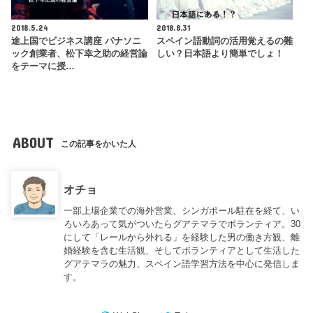
2018.5.24
2018.8.31
途上国でビジネス講座 パナソニ
スペイン語動詞の活用覚えるの難
ック創業者、松下幸之助の経営論
しい？日本語より簡単でしょ！
をテーマに授…
ABOUT
この記事をかいた人
オチョ
一部上場企業での海外営業、シンガポール駐在を経て、い
ろいろあって気がついたらグアテマラでボランティア。30
にして「レールから外れる」を経験した男の働き方観、離
婚経験を含む生活観、そしてボランティアとして生活した
グアテマラの魅力、スペイン語学習方法を中心に発信しま
す。