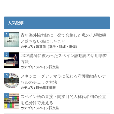
人気記事
青年海外協力隊に一発で合格した私の志望動機
と落ちない為にしたこと
カテゴリ:
派遣前（選考・訓練・準備）
JICA講師に教わったスペイン語動詞の活用学習
方法
カテゴリ:
スペイン語文法
メキシコ・グアテマラに伝わる守護動物占いナ
ワルのチェック方法
カテゴリ:
観光基本情報
スペイン語の直接・間接目的人称代名詞の位置
を色分けで覚える
カテゴリ:
スペイン語文法