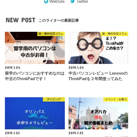
WebSite
Twitter
NEW POST
このライターの最新記事
旅・海外生活コラム
旅・海外生活コラム
2019.1.24
2019.1.24
留学のパソコンにおすすめなのは
中古パソコンレビュー Lenovoの
中古のThinkPadです！
ThinkPadを２年間使ってみた
ダイビング
イベント・お祭り
2019.1.23
2019.1.23