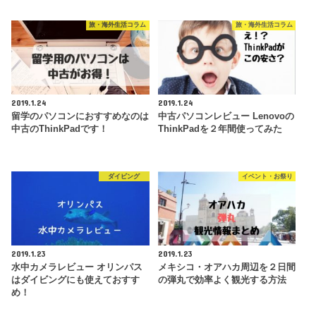
旅・海外生活コラム
旅・海外生活コラム
2019.1.24
2019.1.24
留学のパソコンにおすすめなのは
中古パソコンレビュー Lenovoの
中古のThinkPadです！
ThinkPadを２年間使ってみた
ダイビング
イベント・お祭り
2019.1.23
2019.1.23
水中カメラレビュー オリンパス
メキシコ・オアハカ周辺を２日間
はダイビングにも使えておすす
の弾丸で効率よく観光する方法
め！