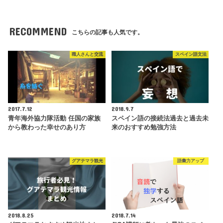
RECOMMEND
こちらの記事も人気です。
職人さんと交流
スペイン語文法
2017.7.12
2018.9.7
青年海外協力隊活動 任国の家族
スペイン語の接続法過去と過去未
から教わった幸せのあり方
来のおすすめ勉強方法
グアテマラ観光
語彙力アップ
2018.8.25
2018.7.14