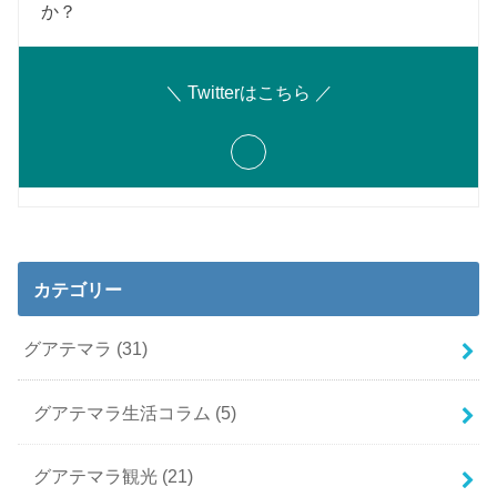
か？
＼ Twitterはこちら ／
カテゴリー
グアテマラ
(31)
グアテマラ生活コラム
(5)
グアテマラ観光
(21)