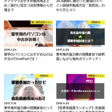
グアテマラおすすめ観光地まと
JICA講師に教わった最強のスペ
め！旅行に役立つ治安情報から穴
イン語独学勉強方法「音読法」の
場まで
やり方とコツ
旅・海外生活コラム
現職参加
2019.1.24
2017.6.20
留学のパソコンにおすすめなのは
青年海外協力隊の現職参加で給料
中古のThinkPadです！
貰いながら海外ボランティア！
現職参加
国際協力コラム
2017.9.10
2018.4.20
青年海外協力隊の現職参加だって
【世界幸福度ランキング】先進国