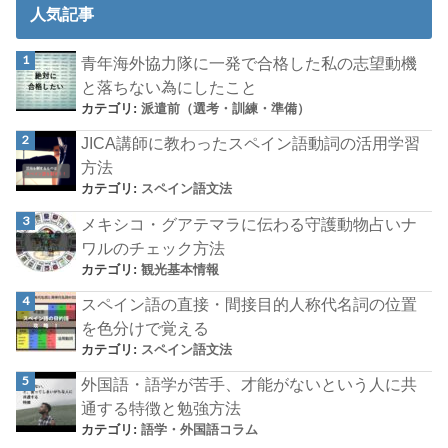
人気記事
青年海外協力隊に一発で合格した私の志望動機
と落ちない為にしたこと
カテゴリ:
派遣前（選考・訓練・準備）
JICA講師に教わったスペイン語動詞の活用学習
方法
カテゴリ:
スペイン語文法
メキシコ・グアテマラに伝わる守護動物占いナ
ワルのチェック方法
カテゴリ:
観光基本情報
スペイン語の直接・間接目的人称代名詞の位置
を色分けで覚える
カテゴリ:
スペイン語文法
外国語・語学が苦手、才能がないという人に共
通する特徴と勉強方法
カテゴリ:
語学・外国語コラム