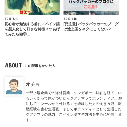
2017.7.14
2019.1.18
初心者が勉強する前にスペイン語
[要注意] バックパッカーのブログ
を擬人化して好きな特徴３つあげ
は途上国をネタにしてない？
てみたら独学…
ABOUT
この記事をかいた人
オチョ
一部上場企業での海外営業、シンガポール駐在を経て、い
ろいろあって気がついたらグアテマラでボランティア。30
にして「レールから外れる」を経験した男の働き方観、離
婚経験を含む生活観、そしてボランティアとして生活した
グアテマラの魅力、スペイン語学習方法を中心に発信しま
す。