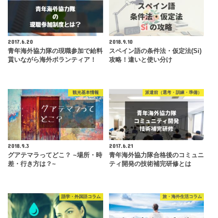
2017.6.20
2018.9.10
青年海外協力隊の現職参加で給料
スペイン語の条件法・仮定法(Si)
貰いながら海外ボランティア！
攻略！違いと使い分け
観光基本情報
派遣前（選考・訓練・準備）
2018.9.3
2017.6.21
グアテマラってどこ？ ~場所・時
青年海外協力隊合格後のコミュニ
差・行き方は？~
ティ開発の技術補完研修とは
語学・外国語コラム
旅・海外生活コラム