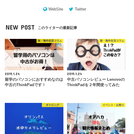
WebSite
Twitter
NEW POST
このライターの最新記事
旅・海外生活コラム
旅・海外生活コラム
2019.1.24
2019.1.24
留学のパソコンにおすすめなのは
中古パソコンレビュー Lenovoの
中古のThinkPadです！
ThinkPadを２年間使ってみた
ダイビング
イベント・お祭り