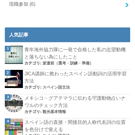
現職参加
(6)
人気記事
青年海外協力隊に一発で合格した私の志望動機
と落ちない為にしたこと
カテゴリ:
派遣前（選考・訓練・準備）
JICA講師に教わったスペイン語動詞の活用学習
方法
カテゴリ:
スペイン語文法
メキシコ・グアテマラに伝わる守護動物占いナ
ワルのチェック方法
カテゴリ:
観光基本情報
スペイン語の直接・間接目的人称代名詞の位置
を色分けで覚える