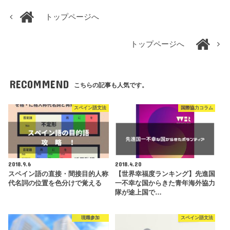
トップページへ
トップページへ
RECOMMEND
こちらの記事も人気です。
スペイン語文法
国際協力コラム
2018.9.6
2018.4.20
スペイン語の直接・間接目的人称
【世界幸福度ランキング】先進国
代名詞の位置を色分けで覚える
一不幸な国からきた青年海外協力
隊が途上国で…
現職参加
スペイン語文法