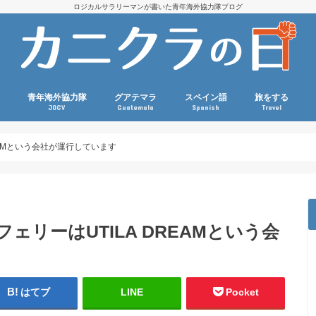
ロジカルサラリーマンが書いた青年海外協力隊ブログ
青年海外協力隊
グアテマラ
スペイン語
旅をする
JOCV
Guatemala
Spanish
Travel
国際協力コラム
派遣前（選考・訓練・準備）
協力隊活動
現職参加
グアテマラ生活コラム
グアテマラ観光
グアテマラ関連本・映画
語学・外国語コラム
スペイン語文法
語彙力アップ
旅・海外生活コ
ダイビング
スポーツ観戦
マラソン
EAMという会社が運行しています
ェリーはUTILA DREAMという会
はてブ
LINE
Pocket