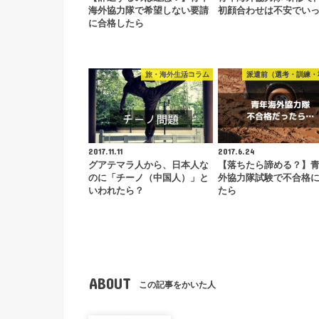
海外協力隊で希望しない要請
初顔合わせは不安でい
に合格したら
旅・海外生活コラム
派遣前（選考・訓練・
2017.11.11
2017.6.24
グアテマラ人から、日本人な
【落ちたら諦める？】
のに「チーノ（中国人）」と
外協力隊試験で不合格
いわれたら？
たら
ABOUT
この記事をかいた人