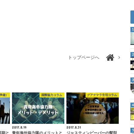
トップページへ
準備）
国際協力コラム
グアテマラ生活コラム
2017.8.19
2017.8.31
同期と
青年海外協力隊のメリットと
ジャスティンビーバーの髪型