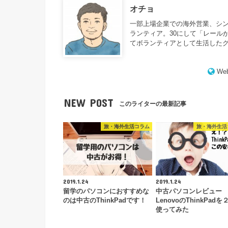
オチョ
一部上場企業での海外営業、シ
ランティア。30にして「レール
てボランティアとして生活した
Web
NEW POST
このライターの最新記事
旅・海外生活コラム
旅・海外生活
2019.1.24
2019.1.24
留学のパソコンにおすすめな
中古パソコンレビュー
のは中古のThinkPadです！
LenovoのThinkPad
使ってみた