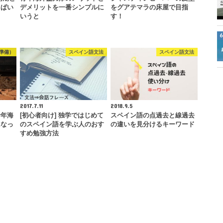
っぱい
デメリットを一番シンプルに
をグアテマラの床屋で目指
いうと
す！
準備）
スペイン語文法
スペイン語文法
2017.7.11
2018.9.5
青年海
[初心者向け] 独学ではじめて
スペイン語の点過去と線過去
になっ
のスペイン語を学ぶ人のおす
の違いを見分けるキーワード
すめ勉強方法