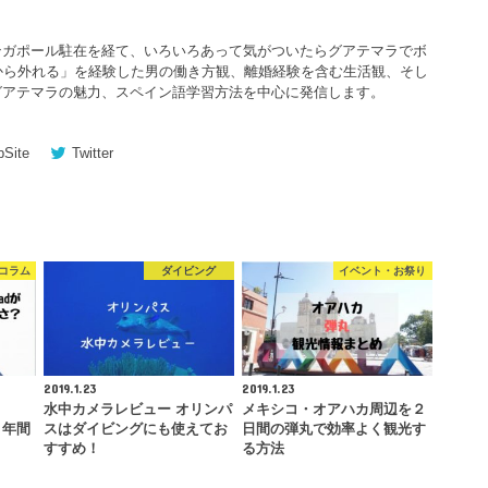
ンガポール駐在を経て、いろいろあって気がついたらグアテマラでボ
から外れる」を経験した男の働き方観、離婚経験を含む生活観、そし
グアテマラの魅力、スペイン語学習方法を中心に発信します。
Site
Twitter
コラム
ダイビング
イベント・お祭り
2019.1.23
2019.1.23
水中カメラレビュー オリンパ
メキシコ・オアハカ周辺を２
を２年間
スはダイビングにも使えてお
日間の弾丸で効率よく観光す
すすめ！
る方法