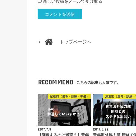
新しい投稿をメールで受け取る
トップページへ
RECOMMEND
こちらの記事も人気です。
派遣前（選考・訓練・準備）
派遣前（選考・訓練・
2017.7.9
2017.6.22
【辞退するのは迷惑？】青年
青年海外協力隊 研修で