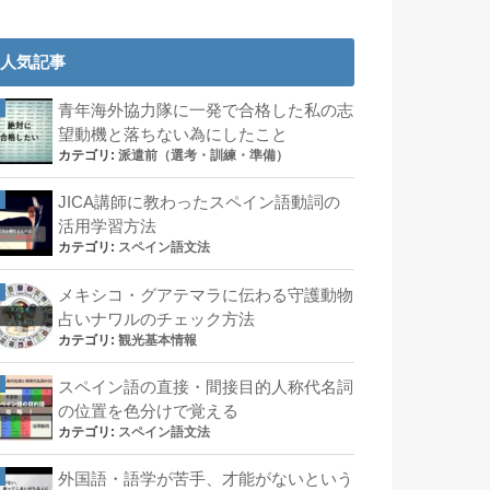
人気記事
青年海外協力隊に一発で合格した私の志
望動機と落ちない為にしたこと
カテゴリ:
派遣前（選考・訓練・準備）
JICA講師に教わったスペイン語動詞の
活用学習方法
カテゴリ:
スペイン語文法
メキシコ・グアテマラに伝わる守護動物
占いナワルのチェック方法
カテゴリ:
観光基本情報
スペイン語の直接・間接目的人称代名詞
の位置を色分けで覚える
カテゴリ:
スペイン語文法
外国語・語学が苦手、才能がないという