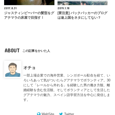
2017.8.31
2019.1.18
ジャスティンビーバーの髪型をグ
[要注意] バックパッカーのブログ
アテマラの床屋で目指す！
は途上国をネタにしてない？
ABOUT
この記事をかいた人
オチョ
一部上場企業での海外営業、シンガポール駐在を経て、い
ろいろあって気がついたらグアテマラでボランティア。30
にして「レールから外れる」を経験した男の働き方観、離
婚経験を含む生活観、そしてボランティアとして生活した
グアテマラの魅力、スペイン語学習方法を中心に発信しま
す。
WebSite
Twitter