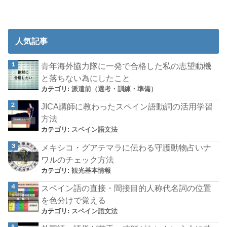
人気記事
青年海外協力隊に一発で合格した私の志望動機
と落ちない為にしたこと
カテゴリ:
派遣前（選考・訓練・準備）
JICA講師に教わったスペイン語動詞の活用学習
方法
カテゴリ:
スペイン語文法
メキシコ・グアテマラに伝わる守護動物占いナ
ワルのチェック方法
カテゴリ:
観光基本情報
スペイン語の直接・間接目的人称代名詞の位置
を色分けで覚える
カテゴリ:
スペイン語文法