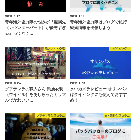
2018.3.17
2019.1.18
青年海外協力隊の悩みが『配属先
青年海外協力隊はブログで旅行・
（カウンターパート）が優秀すぎ
観光情報を発信しよう
る』ってどう…
職人さんと交流
ダイビング
2018.8.24
2019.1.23
グアテマラの職人さん 民族衣装
水中カメラレビュー オリンパス
（ウイピル）をあしらったカラフ
はダイビングにも使えておすす
ルでかわいい…
め！
グアテマラ生活コラム
旅・海外生活コラム