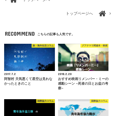
トップページへ
RECOMMEND
こちらの記事も人気です。
旅・海外生活コラム
グアテマラ関連本・映画
2017.7.2
2018.2.20
阿智村 天気悪くて星空は見れな
おすすめ映画リメンバー・ミーの
かったときのこと
感動シーン ~死者の日とお盆の考
察~
国際協力コラム
国際協力コラム