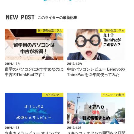
NEW POST
このライターの最新記事
旅・海外生活コラム
旅・海外生活コラム
2019.1.24
2019.1.24
留学のパソコンにおすすめなのは
中古パソコンレビュー Lenovoの
中古のThinkPadです！
ThinkPadを２年間使ってみた
ダイビング
イベント・お祭り
2019.1.23
2019.1.23
水中カメラレビュー オリンパス
メキシコ・オアハカ周辺を２日間