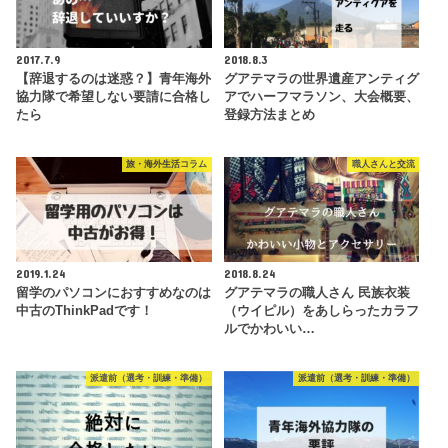
2017.7.9
2018.8.3
【辞退するのは迷惑？】青年海外
グアテマラの世界遺産アンティグ
協力隊で希望しない要請に合格し
アでハーフマラソン、大会概要、
たら
登録方法まとめ
旅・海外生活コラム
職人さんと交流
2019.1.24
2018.8.24
留学のパソコンにおすすめなのは
グアテマラの職人さん 民族衣装
中古のThinkPadです！
（ウイピル）をあしらったカラフ
ルでかわいい…
派遣前（選考・訓練・準備）
派遣前（選考・訓練・準備）