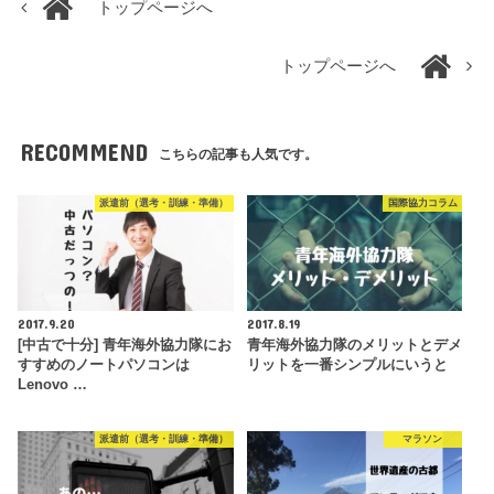
トップページへ
トップページへ
RECOMMEND
こちらの記事も人気です。
派遣前（選考・訓練・準備）
国際協力コラム
2017.9.20
2017.8.19
[中古で十分] 青年海外協力隊にお
青年海外協力隊のメリットとデメ
すすめのノートパソコンは
リットを一番シンプルにいうと
Lenovo …
派遣前（選考・訓練・準備）
マラソン