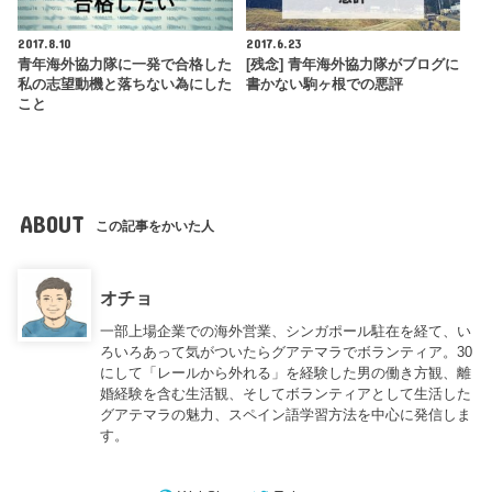
2017.8.10
2017.6.23
青年海外協力隊に一発で合格した
[残念] 青年海外協力隊がブログに
私の志望動機と落ちない為にした
書かない駒ヶ根での悪評
こと
ABOUT
この記事をかいた人
オチョ
一部上場企業での海外営業、シンガポール駐在を経て、い
ろいろあって気がついたらグアテマラでボランティア。30
にして「レールから外れる」を経験した男の働き方観、離
婚経験を含む生活観、そしてボランティアとして生活した
グアテマラの魅力、スペイン語学習方法を中心に発信しま
す。