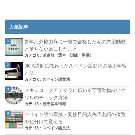
人気記事
青年海外協力隊に一発で合格した私の志望動機
と落ちない為にしたこと
カテゴリ:
派遣前（選考・訓練・準備）
JICA講師に教わったスペイン語動詞の活用学習
方法
カテゴリ:
スペイン語文法
メキシコ・グアテマラに伝わる守護動物占いナ
ワルのチェック方法
カテゴリ:
観光基本情報
スペイン語の直接・間接目的人称代名詞の位置
を色分けで覚える
カテゴリ:
スペイン語文法