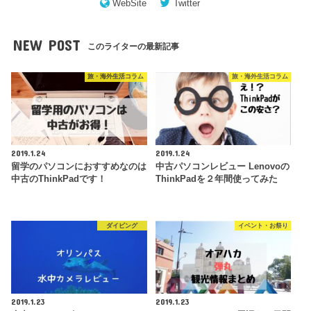
WebSite
Twitter
NEW POST
このライターの最新記事
旅・海外生活コラム
旅・海外生活コラム
2019.1.24
2019.1.24
留学のパソコンにおすすめなのは
中古パソコンレビュー Lenovoの
中古のThinkPadです！
ThinkPadを２年間使ってみた
ダイビング
イベント・お祭り
2019.1.23
2019.1.23