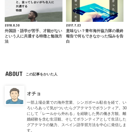
2018.8.30
2017.7.23
外国語・語学が苦手、才能がない
意味ない？青年海外協力隊の最終
という人に共通する特徴と勉強方
報告で何もできなかった悩みを告
法
白
ABOUT
この記事をかいた人
オチョ
一部上場企業での海外営業、シンガポール駐在を経て、い
ろいろあって気がついたらグアテマラでボランティア。30
にして「レールから外れる」を経験した男の働き方観、離
婚経験を含む生活観、そしてボランティアとして生活した
グアテマラの魅力、スペイン語学習方法を中心に発信しま
す。