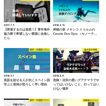
2017.7.9
2018.2.14
【辞退するのは迷惑？】青年海外
神秘の泉 メキシコ トゥルムの
協力隊で希望しない要請に合格し
Cenote Dos Ojos （セノーテ…
たら
語学・外国語コラム
観光基本情報
2018.9.1
2018.8.11
英語を話せる人が次にスペイン語
危険！治安の悪いグアテマラでや
学ぶと習得が恐ろしく早い理由
ってはいけないこと、行ってはい
けない場所
語学・外国語コラム
国際協力コラム