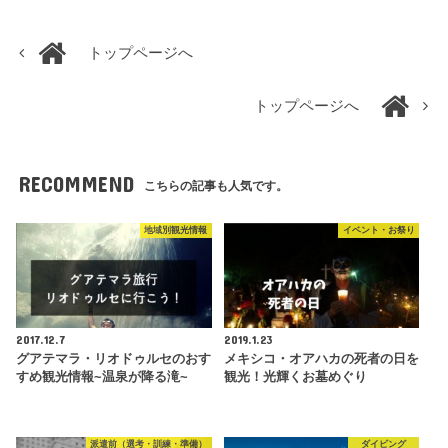
トップページへ
トップページへ
RECOMMEND
こちらの記事も人気です。
地域別観光情報
イベント・お祭り
2017.12.7
2019.1.23
グアテマラ・リオドゥルセのおす
メキシコ・オアハカの死者の日を
すめ観光情報~温泉が降る滝~
観光！光輝くお墓めぐり
派遣前（選考・訓練・準備）
ダイビング