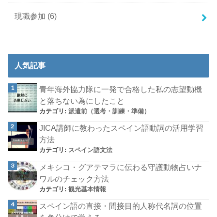
現職参加
(6)
人気記事
青年海外協力隊に一発で合格した私の志望動機
と落ちない為にしたこと
カテゴリ:
派遣前（選考・訓練・準備）
JICA講師に教わったスペイン語動詞の活用学習
方法
カテゴリ:
スペイン語文法
メキシコ・グアテマラに伝わる守護動物占いナ
ワルのチェック方法
カテゴリ:
観光基本情報
スペイン語の直接・間接目的人称代名詞の位置