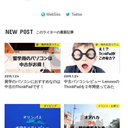
WebSite
Twitter
NEW POST
このライターの最新記事
旅・海外生活コラム
旅・海外生活コラム
2019.1.24
2019.1.24
留学のパソコンにおすすめなのは
中古パソコンレビュー Lenovoの
中古のThinkPadです！
ThinkPadを２年間使ってみた
ダイビング
イベント・お祭り