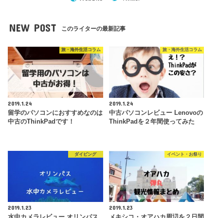
NEW POST
このライターの最新記事
旅・海外生活コラム
旅・海外生活コラム
2019.1.24
2019.1.24
留学のパソコンにおすすめなのは
中古パソコンレビュー Lenovoの
中古のThinkPadです！
ThinkPadを２年間使ってみた
ダイビング
イベント・お祭り
2019.1.23
2019.1.23
水中カメラレビュー オリンパス
メキシコ・オアハカ周辺を２日間