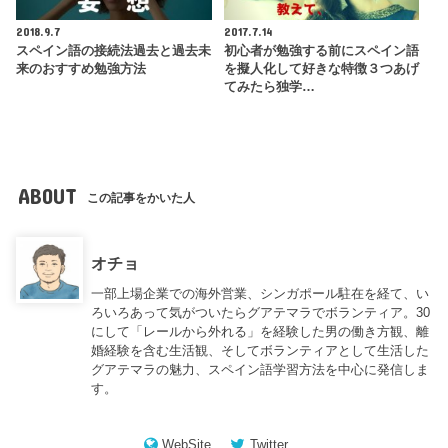
2018.9.7
2017.7.14
スペイン語の接続法過去と過去未
初心者が勉強する前にスペイン語
来のおすすめ勉強方法
を擬人化して好きな特徴３つあげ
てみたら独学…
ABOUT
この記事をかいた人
オチョ
一部上場企業での海外営業、シンガポール駐在を経て、い
ろいろあって気がついたらグアテマラでボランティア。30
にして「レールから外れる」を経験した男の働き方観、離
婚経験を含む生活観、そしてボランティアとして生活した
グアテマラの魅力、スペイン語学習方法を中心に発信しま
す。
WebSite
Twitter