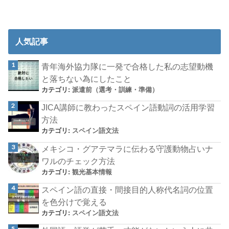
人気記事
青年海外協力隊に一発で合格した私の志望動機
と落ちない為にしたこと
カテゴリ:
派遣前（選考・訓練・準備）
JICA講師に教わったスペイン語動詞の活用学習
方法
カテゴリ:
スペイン語文法
メキシコ・グアテマラに伝わる守護動物占いナ
ワルのチェック方法
カテゴリ:
観光基本情報
スペイン語の直接・間接目的人称代名詞の位置
を色分けで覚える
カテゴリ:
スペイン語文法