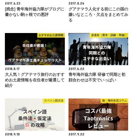
2017.6.23
2017.8.26
[残念] 青年海外協力隊がブログに
グアテマラ人化する前にこの国の
書かない駒ヶ根での悪評
嫌いなところ・欠点をまとめてみ
る
おすすめお土産情報
派遣前（選考・訓練・準備）
2018.8.17
2017.6.22
大人気！グアテマラ旅行のおすす
青年海外協力隊 研修で同期と初
めお土産情報を在住者が厳選して
顔合わせは不安でいっぱい
紹介
スペイン語文法
旅・海外生活コラム
2018.9.10
2017.9.22