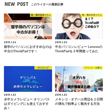
NEW POST
このライターの最新記事
旅・海外生活コラム
旅・海外生活コラム
2019.1.24
2019.1.24
留学のパソコンにおすすめなのは
中古パソコンレビュー Lenovoの
中古のThinkPadです！
ThinkPadを２年間使ってみた
ダイビング
イベント・お祭り
2019.1.23
2019.1.23
水中カメラレビュー オリンパス
メキシコ・オアハカ周辺を２日間
はダイビングにも使えておすす
の弾丸で効率よく観光する方法
め！