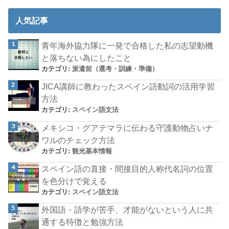
人気記事
青年海外協力隊に一発で合格した私の志望動機
と落ちない為にしたこと
カテゴリ:
派遣前（選考・訓練・準備）
JICA講師に教わったスペイン語動詞の活用学習
方法
カテゴリ:
スペイン語文法
メキシコ・グアテマラに伝わる守護動物占いナ
ワルのチェック方法
カテゴリ:
観光基本情報
スペイン語の直接・間接目的人称代名詞の位置
を色分けで覚える
カテゴリ:
スペイン語文法
外国語・語学が苦手、才能がないという人に共
通する特徴と勉強方法