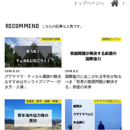
トップページへ
RECOMMEND
こちらの記事も人気です。
地域別観光情報
国際協力コラム
2018.8.22
2018.8.2
グアテマラ・ティカル遺跡の観光
国際協力にあこがれる学生が知る
おすすめはサンライズツアー ~行
べき「世界の貧困問題が解決す
き方・入場…
る」前提の未来
派遣前（選考・訓練・準備）
グアテマラ生活コラム