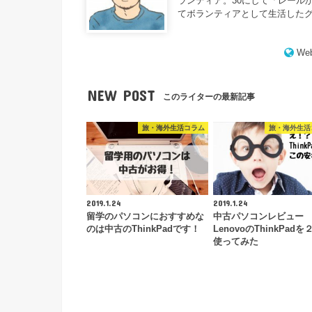
ランティア。30にして「レール
てボランティアとして生活した
Web
NEW POST
このライターの最新記事
旅・海外生活コラム
旅・海外生活
2019.1.24
2019.1.24
留学のパソコンにおすすめな
中古パソコンレビュー
のは中古のThinkPadです！
LenovoのThinkPad
使ってみた