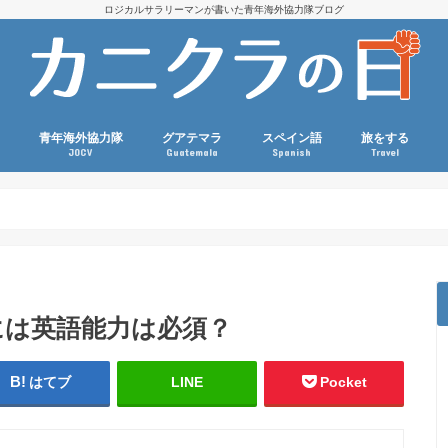
ロジカルサラリーマンが書いた青年海外協力隊ブログ
青年海外協力隊
グアテマラ
スペイン語
旅をする
JOCV
Guatemala
Spanish
Travel
国際協力コラム
派遣前（選考・訓練・準備）
協力隊活動
現職参加
グアテマラ生活コラム
グアテマラ観光
グアテマラ関連本・映画
語学・外国語コラム
スペイン語文法
語彙力アップ
旅・海外生活コ
ダイビング
スポーツ観戦
マラソン
には英語能力は必須？
はてブ
LINE
Pocket