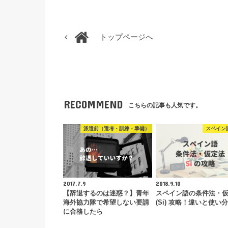
トップページへ
RECOMMEND
こちらの記事も人気です。
派遣前（選考・訓練・準備）
スペイン
2017.7.9
2018.9.10
【辞退するのは迷惑？】青年
スペイン語の条件法・
海外協力隊で希望しない要請
(Si) 攻略！違いと使い
に合格したら