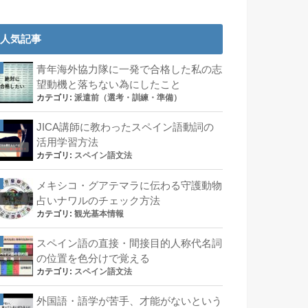
人気記事
青年海外協力隊に一発で合格した私の志
望動機と落ちない為にしたこと
カテゴリ:
派遣前（選考・訓練・準備）
JICA講師に教わったスペイン語動詞の
活用学習方法
カテゴリ:
スペイン語文法
メキシコ・グアテマラに伝わる守護動物
占いナワルのチェック方法
カテゴリ:
観光基本情報
スペイン語の直接・間接目的人称代名詞
の位置を色分けで覚える
カテゴリ:
スペイン語文法
外国語・語学が苦手、才能がないという