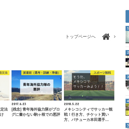
トップページへ
語文法
派遣前（選考・訓練・準備）
スポーツ観戦
2017.6.23
2018.5.22
仮定法
[残念] 青年海外協力隊がブロ
メキシコシティでサッカー観
分け
グに書かない駒ヶ根での悪評
戦！行き方、チケット買い
方、パチューカ本田選手…