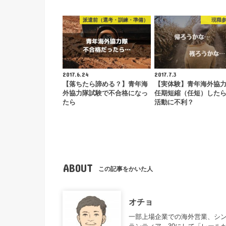
派遣前（選考・訓練・準備）
現職
2017.6.24
2017.7.3
【落ちたら諦める？】青年海
【実体験】青年海外協
外協力隊試験で不合格になっ
任期短縮（任短）した
たら
活動に不利？
ABOUT
この記事をかいた人
オチョ
一部上場企業での海外営業、シ