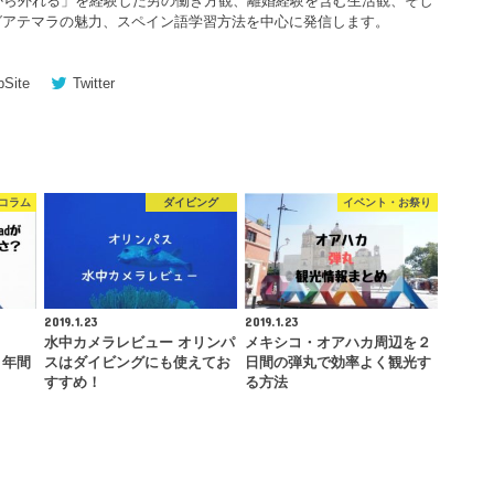
から外れる」を経験した男の働き方観、離婚経験を含む生活観、そし
グアテマラの魅力、スペイン語学習方法を中心に発信します。
Site
Twitter
コラム
ダイビング
イベント・お祭り
2019.1.23
2019.1.23
水中カメラレビュー オリンパ
メキシコ・オアハカ周辺を２
を２年間
スはダイビングにも使えてお
日間の弾丸で効率よく観光す
すすめ！
る方法