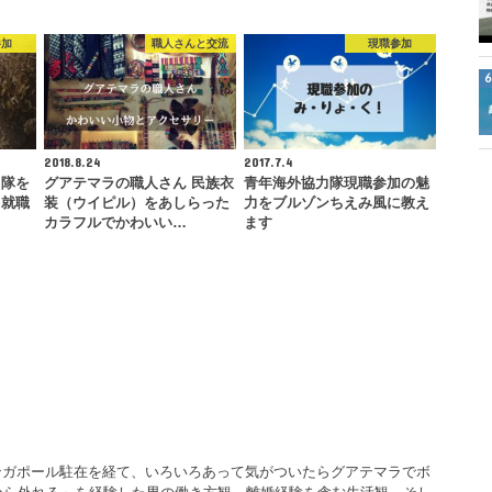
参加
職人さんと交流
現職参加
2018.8.24
2017.7.4
力隊を
グアテマラの職人さん 民族衣
青年海外協力隊現職参加の魅
ら就職
装（ウイピル）をあしらった
力をブルゾンちえみ風に教え
カラフルでかわいい…
ます
ンガポール駐在を経て、いろいろあって気がついたらグアテマラでボ